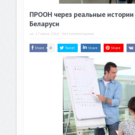
ПРООН через реальные истории 
Беларуси
on:
17 июня, 2014
Нет комментариев
Share
0
Tweet
Share
Share