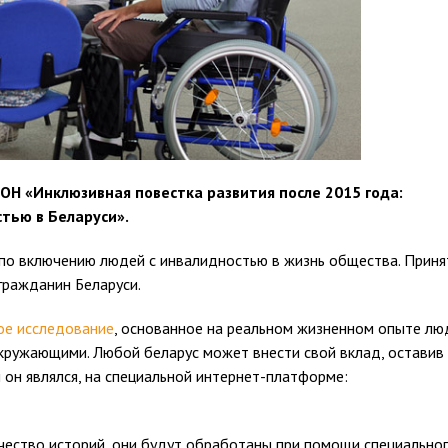
ОН «Инклюзивная повестка развития после 2015 года:
тью в Беларуси».
по включению людей с инвалидностью в жизнь общества. Приня
гражданин Беларуси.
ое исследование
, основанное на реальном жизненном опыте лю
окружающими. Любой беларус может внести свой вклад, оставив
он являлся, на специальной интернет-платформе:
чество историй, они будут обработаны при помощи специально