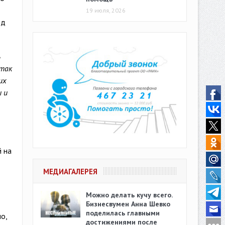
19 июля, 2026
од
ь
 так
их
 и
 на
МЕДИАГАЛЕРЕЯ
Можно делать кучу всего.
Бизнесвумен Анна Шевко
поделилась главными
о,
достижениями после