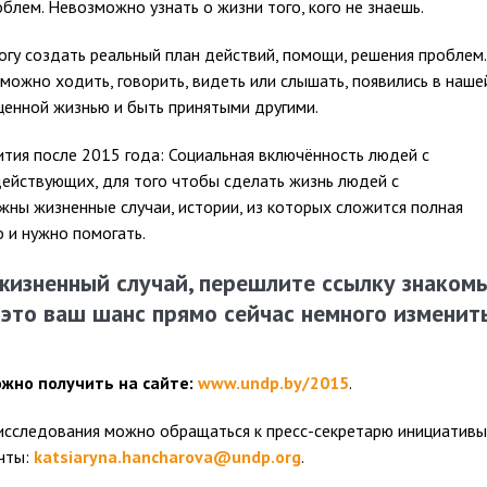
облем. Невозможно узнать о жизни того, кого не знаешь.
тогу создать реальный план действий, помощи, решения проблем.
можно ходить, говорить, видеть или слышать, появились в наше
оценной жизнью и быть принятыми другими.
ия после 2015 года: Социальная включённость людей с
действующих, для того чтобы сделать жизнь людей с
ужны жизненные случаи, истории, из которых сложится полная
о и нужно помогать.
жизненный случай, перешлите ссылку знаком
 это ваш шанс прямо сейчас немного изменит
жно получить на сайте:
www.undp.by/2015
.
исследования можно обращаться к пресс-секретарю инициативы
чты:
katsiaryna.hancharova@undp.org
.