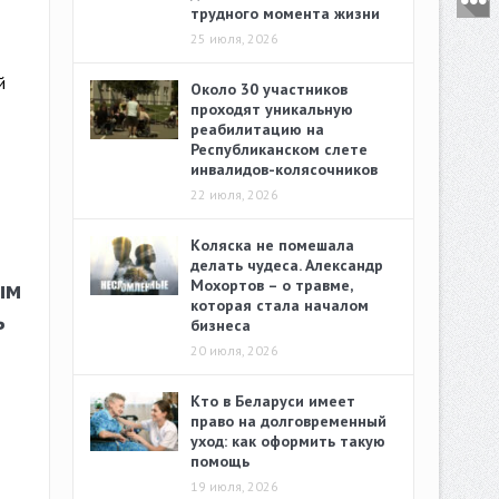
трудного момента жизни
25 июля, 2026
й
Около 30 участников
проходят уникальную
реабилитацию на
Республиканском слете
инвалидов-колясочников
22 июля, 2026
Коляска не помешала
делать чудеса. Александр
ым
Мохортов – о травме,
которая стала началом
ь
бизнеса
20 июля, 2026
Кто в Беларуси имеет
право на долговременный
уход: как оформить такую
помощь
19 июля, 2026