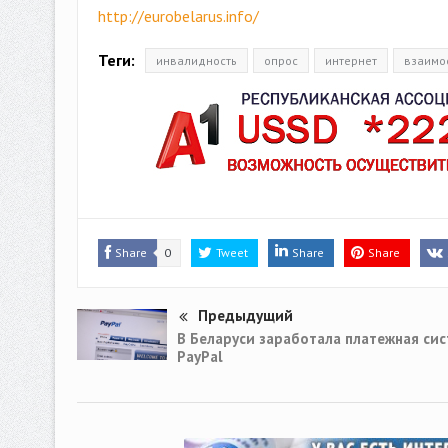
http://eurobelarus.info/
Теги:
инвалидность
опрос
интернет
взаимо
Share
0
Tweet
Share
Share
Предыдущий
В Беларуси заработала платежная си
PayPal