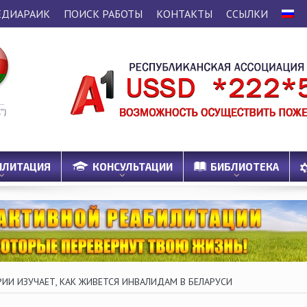
ЕДИАРАИК
ПОИСК РАБОТЫ
КОНТАКТЫ
ССЫЛКИ
ИЛИТАЦИЯ
КОНСУЛЬТАЦИИ
БИБЛИОТЕКА
Вопросы / Ответы
РИИ ИЗУЧАЕТ, КАК ЖИВЕТСЯ ИНВАЛИДАМ В БЕЛАРУСИ