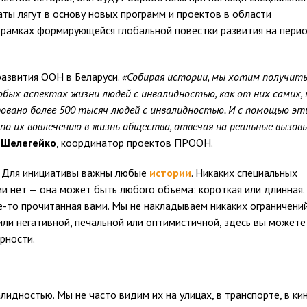
аты лягут в основу новых программ и проектов в области
 рамках формирующейся глобальной повестки развития на пери
азвития ООН в Беларуси.
«Собирая истории, мы хотим получит
бых аспектах жизни людей с инвалидностью, как от них самих,
ровано более 500 тысяч людей с инвалидностью. И с помощью эт
 их вовлечению в жизнь общества, отвечая на реальные вызовы
 Шелегейко
, координатор проектов ПРООН.
т. Для инициативы важны любые
истории
. Никаких специальных
ии нет — она может быть любого объема: короткая или длинная.
е-то прочитанная вами. Мы не накладываем никаких ограничений
ли негативной, печальной или оптимистичной, здесь вы можете
рности.
лидностью. Мы не часто видим их на улицах, в транспорте, в кин