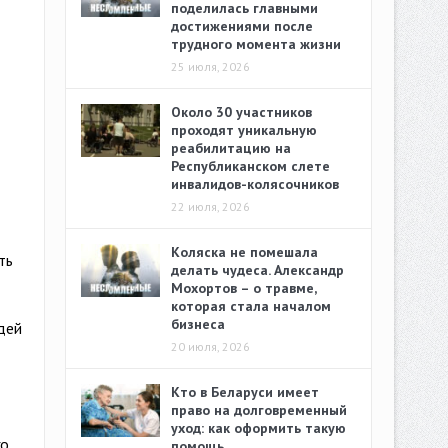
поделилась главными
достижениями после
трудного момента жизни
25 июля, 2026
Около 30 участников
проходят уникальную
реабилитацию на
Республиканском слете
инвалидов-колясочников
22 июля, 2026
Коляска не помешала
ть
делать чудеса. Александр
Мохортов – о травме,
которая стала началом
бизнеса
дей
20 июля, 2026
Кто в Беларуси имеет
право на долговременный
уход: как оформить такую
го
помощь