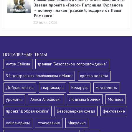
Звезда проекта «Голос» Патриция Курганова
– почему плакал Градский, подарке от Папы
Римского
03 июля, 2026
ПОПУЛЯРНЫЕ ТЕМЫ
Антон Свёкла
тренинг "Безопасное сопровождение"
34 центральная поликлиника г.Минск
кресло-коляска
Добрая кнопка
спартакиада
Беларусь
мед.центры
урология
Алеся Алехнович
Людмила Волчек
Могилёв
проект "Добрая кнопка"
Безбарьерная среда
фехтование
online-прием
страхование
Микрочип