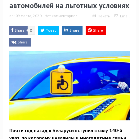
автомобилей на льготных условиях
on:
09 марта, 2020
Нет комментариев
Печать
Email
Share
0
Tweet
Share
Share
Share
Почти год назад в Беларуси вступил в силу 140-й
указ, по которому инвалиды и многодетные семьи