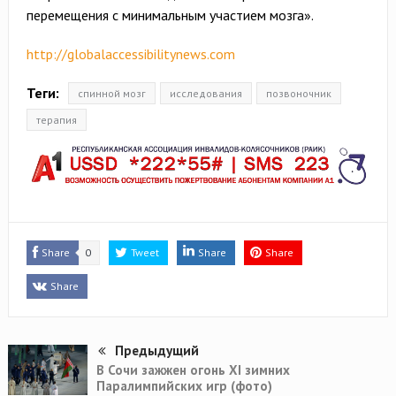
перемещения с минимальным участием мозга».
http://globalaccessibilitynews.com
Теги:
спинной мозг
исследования
позвоночник
терапия
Share
0
Tweet
Share
Share
Share
Предыдущий
В Сочи зажжен огонь XI зимних
Паралимпийских игр (фото)