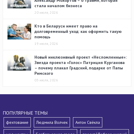
Александр Мохортов – о травме, которая
стала началом бизнеса
20 июля, 2026
Кто в Беларуси имеет право на
долговременный уход: как оформить такую
помощь
19 июля, 2026
Новый инклюзивный проект «Несломленные»:
Звезда проекта «Голос» Патриция Курганова
– почему плакал Градский, подарке от Папы
Римского
03 июля, 2026
ПОПУЛЯРНЫЕ ТЕМЫ
фехтование
Людмила Волчек
Антон Свёкла