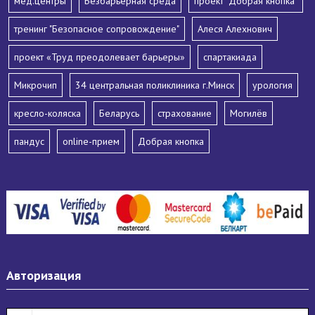
мед.центры
Безбарьерная среда
проект "Добрая кнопка"
тренинг "Безопасное сопровождение"
Алеся Алехнович
проект «Труд преодолевает барьеры»
спартакиада
Микрочип
34 центральная поликлиника г.Минск
урология
кресло-коляска
Беларусь
страхование
Могилёв
пандус
online-прием
Добрая кнопка
Авторизация