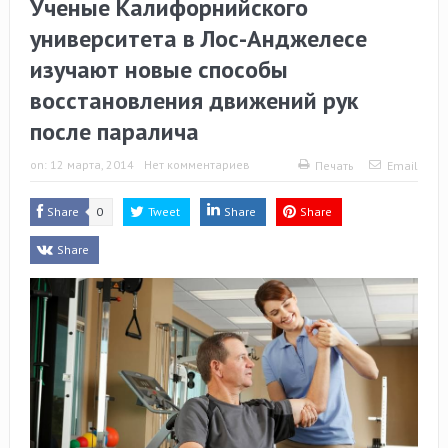
Ученые Калифорнийского
университета в Лос-Анджелесе
изучают новые способы
восстановления движений рук
после паралича
on:
12 марта, 2014
Нет комментариев
Печать
Email
Share
0
Tweet
Share
Share
Share