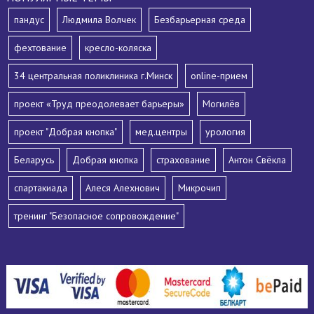
пандус
Людмила Волчек
Безбарьерная среда
фехтование
кресло-коляска
34 центральная поликлиника г.Минск
online-прием
проект «Труд преодолевает барьеры»
Могилёв
проект "Добрая кнопка"
мед.центры
урология
Беларусь
Добрая кнопка
страхование
Антон Свёкла
спартакиада
Алеся Алехнович
Микрочип
тренинг "Безопасное сопровождение"