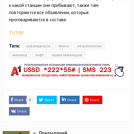
к какой станции они прибывают, также там
повторяются все объявления, которые
проговариваются в составе.
TUT.BY
Теги:
инвалидность
Минск
метрополитен
инвалид
лифт
права инвалидов
Share
0
Tweet
Share
Share
Share
Предыдущий