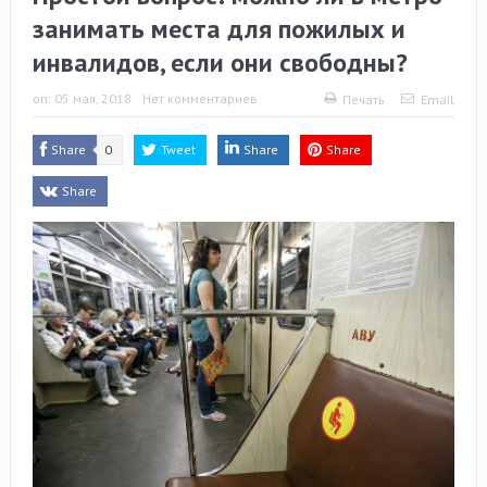
занимать места для пожилых и
инвалидов, если они свободны?
on:
05 мая, 2018
Нет комментариев
Печать
Email
Share
0
Tweet
Share
Share
Share