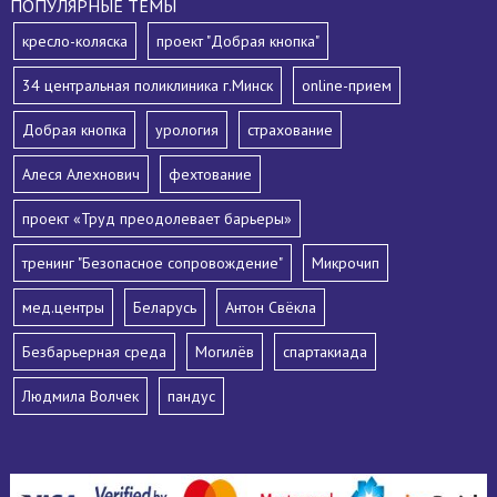
ПОПУЛЯРНЫЕ ТЕМЫ
кресло-коляска
проект "Добрая кнопка"
34 центральная поликлиника г.Минск
online-прием
Добрая кнопка
урология
страхование
Алеся Алехнович
фехтование
проект «Труд преодолевает барьеры»
тренинг "Безопасное сопровождение"
Микрочип
мед.центры
Беларусь
Антон Свёкла
Безбарьерная среда
Могилёв
спартакиада
Людмила Волчек
пандус