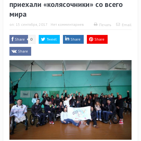
приехали «колясочники» со всего
мира
on:
15 сентября, 2017
Нет комментариев
Печать
Email
Share
0
Tweet
Share
Share
Share