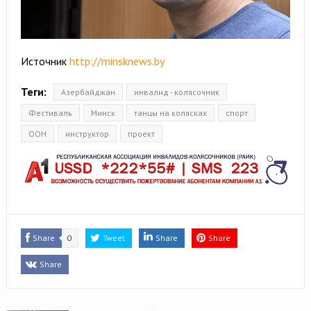
Источник
http://minsknews.by
Теги:
Азербайджан
инвалид - колясочник
Фестиваль
Минск
танцы на колясках
спорт
ООН
инструктор
проект
Share
0
Tweet
Share
Share
Share