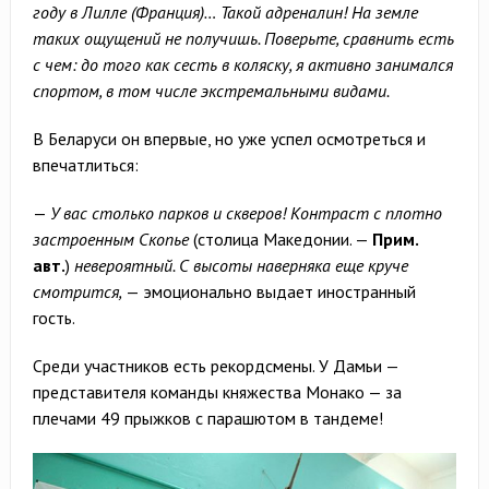
году в Лилле (Франция)… Такой адреналин! На земле
таких ощущений не получишь. Поверьте, сравнить есть
с чем: до того как сесть в коляску, я активно занимался
спортом, в том числе экстремальными видами.
В Беларуси он впервые, но уже успел осмотреться и
впечатлиться:
—
У вас столько парков и скверов! Контраст с плотно
застроенным Скопье
(столица Македонии. —
Прим.
авт.
)
невероятный. С высоты наверняка еще круче
смотрится,
— эмоционально выдает иностранный
гость.
Среди участников есть рекордсмены. У Дамьи —
представителя команды княжества Монако — за
плечами 49 прыжков с парашютом в тандеме!