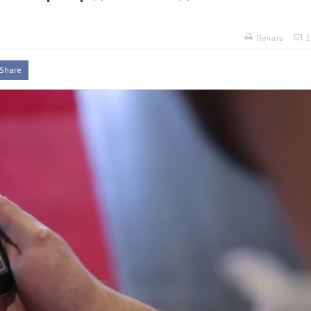
Печать
E
Share