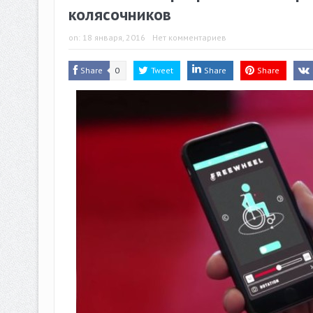
колясочников
on:
18 января, 2016
Нет комментариев
Share
0
Tweet
Share
Share