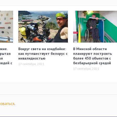
кие.
Вокруг света на хэндбайке:
В Минской области
крытая
как путешествует белорус с
планируют построить
ая
инвалидностью
более 450 объектов с
людей с
безбарьерной средой
17 сентября, 2021
17 сентября, 2021
оваться
.