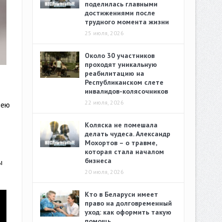
поделилась главными
достижениями после
трудного момента жизни
25 июля, 2026
Около 30 участников
проходят уникальную
реабилитацию на
Республиканском слете
инвалидов-колясочников
22 июля, 2026
дею
Коляска не помешала
делать чудеса. Александр
Мохортов – о травме,
которая стала началом
бизнеса
ы
20 июля, 2026
Кто в Беларуси имеет
право на долговременный
уход: как оформить такую
помощь