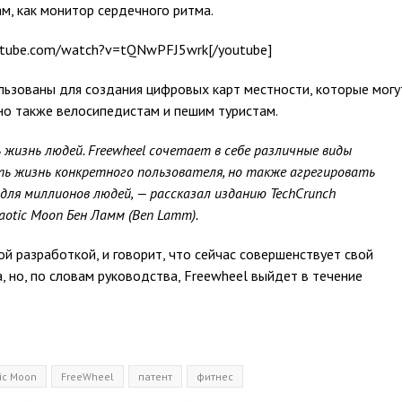
м, как монитор сердечного ритма.
utube.com/watch?v=tQNwPFJ5wrk[/youtube]
льзованы для создания цифровых карт местности, которые могу
но также велосипедистам и пешим туристам.
жизнь людей. Freewheel сочетает в себе различные виды
ь жизнь конкретного пользователя, но также агрегировать
для миллионов людей, — рассказал изданию TechCrunch
otic Moon Бен Ламм (Ben Lamm).
ой разработкой, и говорит, что сейчас совершенствует свой
, но, по словам руководства, Freewheel выйдет в течение
ic Moon
FreeWheel
патент
фитнес